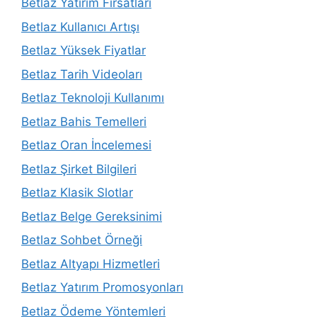
Betlaz Yatırım Fırsatları
Betlaz Kullanıcı Artışı
Betlaz Yüksek Fiyatlar
Betlaz Tarih Videoları
Betlaz Teknoloji Kullanımı
Betlaz Bahis Temelleri
Betlaz Oran İncelemesi
Betlaz Şirket Bilgileri
Betlaz Klasik Slotlar
Betlaz Belge Gereksinimi
Betlaz Sohbet Örneği
Betlaz Altyapı Hizmetleri
Betlaz Yatırım Promosyonları
Betlaz Ödeme Yöntemleri