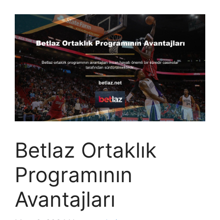
Betlaz Ortaklık
Programının
Avantajları