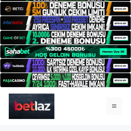
İçeriğe
atla
Menü