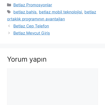
Kategoriler
Betlaz Promosyonlar
Etiketler
betlaz bahis
,
betlaz mobil teknolojisi
,
betlaz
ortaklık programının avantajları
Betlaz Cep Telefon
Betlaz Mevcut Giriş
Yorum yapın
Yorum