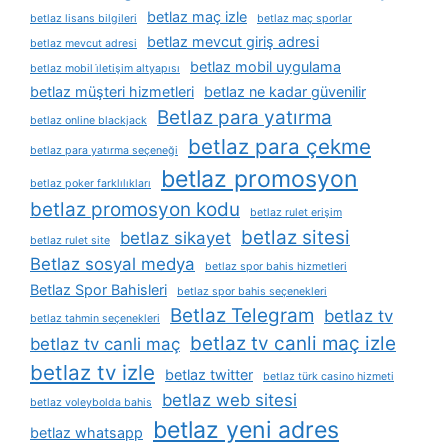
betlaz maç izle
betlaz lisans bilgileri
betlaz maç sporlar
betlaz mevcut giriş adresi
betlaz mevcut adresi
betlaz mobil uygulama
betlaz mobil i̇letişim altyapısı
betlaz müşteri hizmetleri
betlaz ne kadar güvenilir
Betlaz para yatırma
betlaz online blackjack
betlaz para çekme
betlaz para yatırma seçeneği
betlaz promosyon
betlaz poker farklılıkları
betlaz promosyon kodu
betlaz rulet erişim
betlaz sitesi
betlaz sikayet
betlaz rulet site
Betlaz sosyal medya
betlaz spor bahis hizmetleri
Betlaz Spor Bahisleri
betlaz spor bahis seçenekleri
Betlaz Telegram
betlaz tv
betlaz tahmin seçenekleri
betlaz tv canli maç izle
betlaz tv canli maç
betlaz tv izle
betlaz twitter
betlaz türk casino hizmeti
betlaz web sitesi
betlaz voleybolda bahis
betlaz yeni adres
betlaz whatsapp