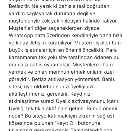
Betlaz’tir. Ne yazık ki bahis sitesi doğrudan
yardım sağlayacak durumda değil ve
müşterileriyle çok yakın iletişim halinde kalıyor.
Müşterileri diğer seçeneklerden ziyade
WhatsApp hattı üzerinden kendileriyle daha hızlı
ve kolay iletişim kurabiliyor. Müşteri ilişkileri tüm
büyük işletmeler için en önemli önceliktir. Para
kazanmanın tek yolu site tarafından ödenen bu
oranlara bahis oynamaktır. Müşterilere ilham
vermek ve onları memnun etmek onların özel
görevidir. Betlaz aktivasyon yöntemleri. Bahis
sitesi, üye olduktan sonra üyeliğinizi
aktifleştirmenizi gerektirir. Kaydınızı
etkinleştirme süreci Üyelik aktivasyonunu içerir.
Üyeliği tek tıkla aktif hale getirin. Bunun önemi
nedir? Bu siteye katılmak için ekranın sağ üst
köşesinde bulunan “Kayıt Ol” butonuna
tıklamanız gerekmektedir. Tamamlandığında,