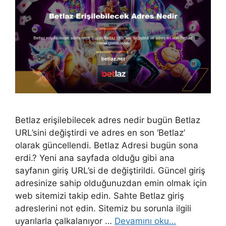
Betlaz erişilebilecek adres nedir bugün Betlaz
URL’sini değiştirdi ve adres en son ‘Betlaz’
olarak güncellendi. Betlaz Adresi bugün sona
erdi.? Yeni ana sayfada olduğu gibi ana
sayfanın giriş URL’si de değiştirildi. Güncel giriş
adresinize sahip olduğunuzdan emin olmak için
web sitemizi takip edin. Sahte Betlaz giriş
adreslerini not edin. Sitemiz bu sorunla ilgili
uyarılarla çalkalanıyor …
Devamını oku…