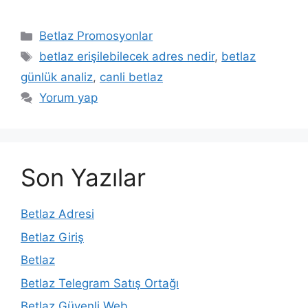
Kategoriler
Betlaz Promosyonlar
Etiketler
betlaz erişilebilecek adres nedir
,
betlaz
günlük analiz
,
canli betlaz
Yorum yap
Son Yazılar
Betlaz Adresi
Betlaz Giriş
Betlaz
Betlaz Telegram Satış Ortağı
Betlaz Güvenli Web