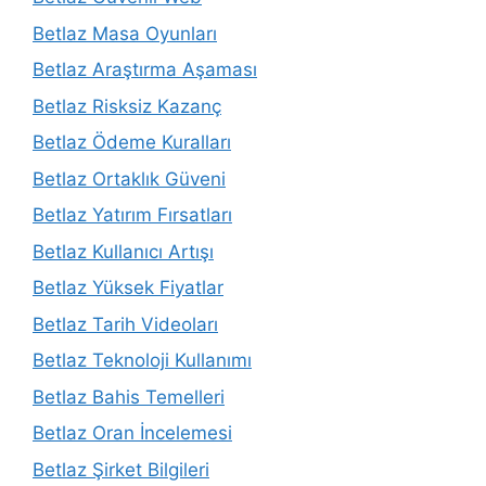
Betlaz Masa Oyunları
Betlaz Araştırma Aşaması
Betlaz Risksiz Kazanç
Betlaz Ödeme Kuralları
Betlaz Ortaklık Güveni
Betlaz Yatırım Fırsatları
Betlaz Kullanıcı Artışı
Betlaz Yüksek Fiyatlar
Betlaz Tarih Videoları
Betlaz Teknoloji Kullanımı
Betlaz Bahis Temelleri
Betlaz Oran İncelemesi
Betlaz Şirket Bilgileri