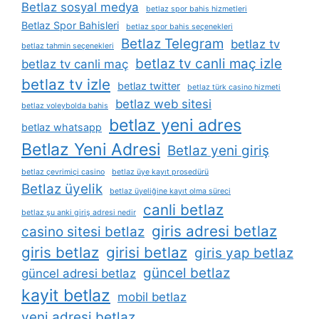
Betlaz sosyal medya
betlaz spor bahis hizmetleri
Betlaz Spor Bahisleri
betlaz spor bahis seçenekleri
Betlaz Telegram
betlaz tv
betlaz tahmin seçenekleri
betlaz tv canli maç izle
betlaz tv canli maç
betlaz tv izle
betlaz twitter
betlaz türk casino hizmeti
betlaz web sitesi
betlaz voleybolda bahis
betlaz yeni adres
betlaz whatsapp
Betlaz Yeni Adresi
Betlaz yeni giriş
betlaz çevrimiçi casino
betlaz üye kayıt prosedürü
Betlaz üyelik
betlaz üyeliğine kayıt olma süreci
canli betlaz
betlaz şu anki giriş adresi nedir
giris adresi betlaz
casino sitesi betlaz
giris betlaz
girisi betlaz
giris yap betlaz
güncel betlaz
güncel adresi betlaz
kayit betlaz
mobil betlaz
yeni adresi betlaz