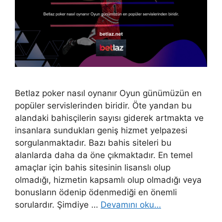
Betlaz poker nasıl oynanır Oyun günümüzün en
popüler servislerinden biridir. Öte yandan bu
alandaki bahisçilerin sayısı giderek artmakta ve
insanlara sundukları geniş hizmet yelpazesi
sorgulanmaktadır. Bazı bahis siteleri bu
alanlarda daha da öne çıkmaktadır. En temel
amaçlar için bahis sitesinin lisanslı olup
olmadığı, hizmetin kapsamlı olup olmadığı veya
bonusların ödenip ödenmediği en önemli
sorulardır. Şimdiye …
Devamını oku…