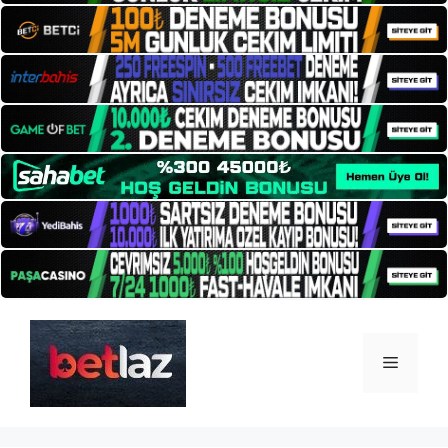
İçeriğe
atla
Menü