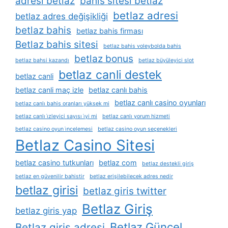
adresi betlaz
bahis sitesi betlaz
betlaz adresi
betlaz adres değişikliği
betlaz bahis
betlaz bahis firması
Betlaz bahis sitesi
betlaz bahis voleybolda bahis
betlaz bonus
betlaz bahsi kazandı
betlaz büyüleyici slot
betlaz canli destek
betlaz canli
betlaz canli maç izle
betlaz canlı bahis
betlaz canlı casino oyunları
betlaz canlı bahis oranları yüksek mi
betlaz canlı i̇zleyici sayısı i̇yi mi
betlaz canlı yorum hizmeti
betlaz casino oyun i̇ncelemesi
betlaz casino oyun seçenekleri
Betlaz Casino Sitesi
betlaz casino tutkunları
betlaz com
betlaz destekli giriş
betlaz en güvenilir bahistir
betlaz erişilebilecek adres nedir
betlaz girisi
betlaz giris twitter
Betlaz Giriş
betlaz giris yap
Betlaz Güncel
Betlaz giriş adresi