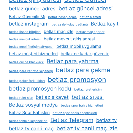
betlaz güncel adresi
betlaz güncel adres
Betlaz Güvenilir Mi
betlaz hesap açma
betlaz hizmeti
betlaz instagram
Betlaz kayıt
betlaz i̇le kolay bağlantı
betlaz maç izle
betlaz lisans bilgileri
betlaz maç sporlar
betlaz mevcut giriş adresi
betlaz mevcut adresi
betlaz mobil uygulama
betlaz mobil i̇letişim altyapısı
betlaz müşteri hizmetleri
betlaz ne kadar güvenilir
Betlaz para yatırma
betlaz online blackjack
betlaz para çekme
betlaz para yatırma seçeneği
betlaz promosyon
betlaz poker farklılıkları
betlaz promosyon kodu
betlaz rulet erişim
betlaz sitesi
betlaz sikayet
betlaz rulet site
Betlaz sosyal medya
betlaz spor bahis hizmetleri
Betlaz Spor Bahisleri
betlaz spor bahis seçenekleri
Betlaz Telegram
betlaz tv
betlaz tahmin seçenekleri
betlaz tv canli maç izle
betlaz tv canli maç