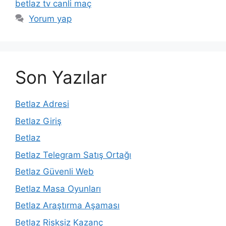
betlaz tv canli maç
Yorum yap
Son Yazılar
Betlaz Adresi
Betlaz Giriş
Betlaz
Betlaz Telegram Satış Ortağı
Betlaz Güvenli Web
Betlaz Masa Oyunları
Betlaz Araştırma Aşaması
Betlaz Risksiz Kazanç