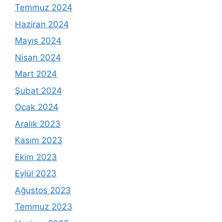
Temmuz 2024
Haziran 2024
Mayıs 2024
Nisan 2024
Mart 2024
Şubat 2024
Ocak 2024
Aralık 2023
Kasım 2023
Ekim 2023
Eylül 2023
Ağustos 2023
Temmuz 2023