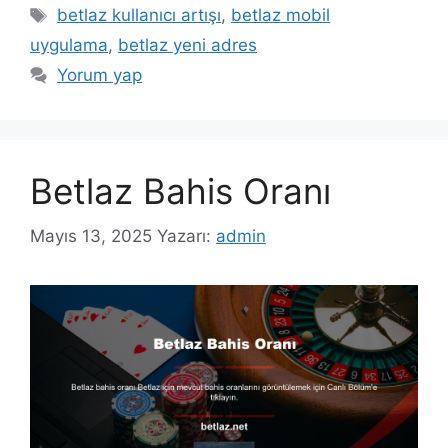
Etiketler
betlaz kullanıcı artışı
,
betlaz mobil
uygulama
,
betlaz yeni adres
Yorum yap
Betlaz Bahis Oranı
Mayıs 13, 2025
Yazarı:
admin