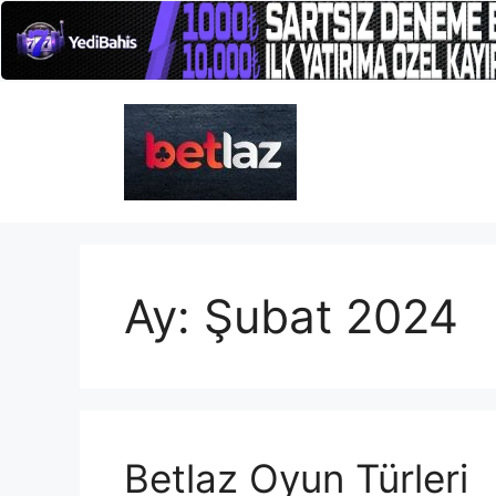
İçeriğe
atla
Ay:
Şubat 2024
Betlaz Oyun Türleri