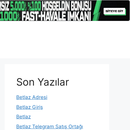
Son Yazılar
Betlaz Adresi
Betlaz Giriş
Betlaz
Betlaz Telegram Satış Ortağı