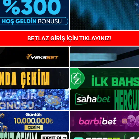
BETLAZ GİRİŞ İÇİN TIKLAYINIZ!