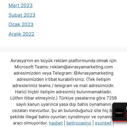
Mart 2023
Şubat 2023
Ocak 2023
Aralık 2022
Avrasya'nın en büyük reklam platformunda olmak için
Microsoft Teams:
reklam@avrasyamarketing.com
adresimizden veya Telegram: @Avrasyamarketing
adresimizden irtibat kurabilirsiniz. (Tek iletişim
adreslerimiz teams / telegram ve mail adresimizdir.
Harici hiçbir iletişim adresimiz bulunmamaktadır.
Lütfen itibar etmeyiniz.) Türkiye yasalarına göre 7258
sayılı kanun uyarınca yasa dışı bahis oynamanın
cezaları mevcuttur. Şu an bulunduğunuz site hiç bir
şekilde illegal bahis oyunları oynatmıyor ve oynamaya
aracı olmuyordur.
hasbet
|
betirocasino
|
exonbet
|