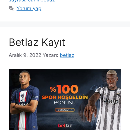
Yorum yap
Betlaz Kayıt
Aralık 9, 2022
Yazarı:
betlaz