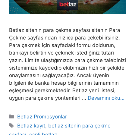
Betlaz sitenin para çekme sayfası sitenin Para
Çekme sayfasından hızlıca para çekebilirsiniz.
Para çekmek için sayfadaki formu doldurun,
bankayı belirtin ve çekmek istediğiniz tutarı
yazın. Limite ulaştığımızda para çekme talebinizi
sistemimize kaydedip ekibimizin hızlı bir şekilde
onaylamasını sağlayacağız. Ancak üyenin
bilgileri ile banka hesap bilgilerinin tamamının
eşleşmesi gerekmektedir. Betlaz yeni listesi,
uygun para çekme yöntemleri …
Devamını oku…
Kategoriler
Betlaz Promosyonlar
Etiketler
Betlaz kayıt
,
betlaz sitenin para çekme
sayfası
,
canli betlaz