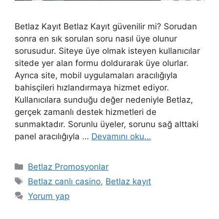
Betlaz Kayıt Betlaz Kayıt güvenilir mi? Sorudan
sonra en sık sorulan soru nasıl üye olunur
sorusudur. Siteye üye olmak isteyen kullanıcılar
sitede yer alan formu doldurarak üye olurlar.
Ayrıca site, mobil uygulamaları aracılığıyla
bahisçileri hızlandırmaya hizmet ediyor.
Kullanıcılara sunduğu değer nedeniyle Betlaz,
gerçek zamanlı destek hizmetleri de
sunmaktadır. Sorunlu üyeler, sorunu sağ alttaki
panel aracılığıyla …
Devamını oku…
Kategoriler
Betlaz Promosyonlar
Etiketler
Betlaz canlı casino
,
Betlaz kayıt
Yorum yap