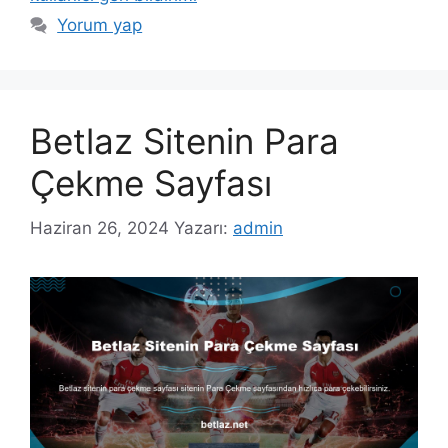
Yorum yap
Betlaz Sitenin Para
Çekme Sayfası
Haziran 26, 2024
Yazarı:
admin