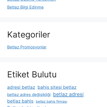
Betlaz Bilgi Edinme
Kategoriler
Betlaz Promosyonlar
Etiket Bulutu
adresi betlaz
bahis sitesi betlaz
betlaz adresi
betlaz adres değişikliği
betlaz bahis
betlaz bahis firması