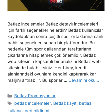
Betlaz incelemeler Betlaz detaylı incelemeleri
için farklı seçenekler nelerdir? Betlaz kullanıcılar
kaydolduktan sonra çeşitli spor ortaklarına canlı
bahis seçenekleri sunan bir platformdur. Bu
nedenle tüm spor dallarından taraftarların
çıkarlarına hitap etmek çok önemlidir. Betlaz
web sitesinin kapsamlı bir analizini Betlaz web
sitesinde bulabilirsiniz. Her birey, kendi
alanlarındaki oyunlara kendini kaptırarak kar
marjını artırabilir. Bu sporlar …
Devamını oku…
Kategoriler
Betlaz Promosyonlar
Etiketler
betlaz i̇ncelemeler
,
Betlaz kayıt
,
betlaz
kullanıcı geri bildirimi