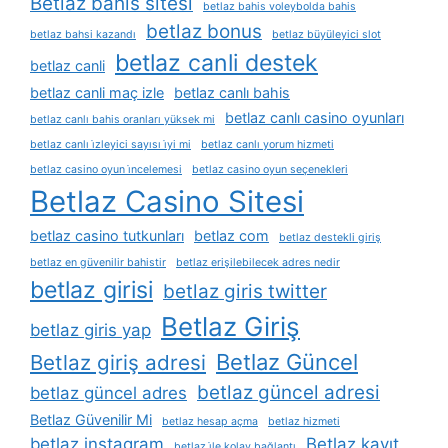
Betlaz bahis sitesi
betlaz bahis voleybolda bahis
betlaz bonus
betlaz bahsi kazandı
betlaz büyüleyici slot
betlaz canli destek
betlaz canli
betlaz canli maç izle
betlaz canlı bahis
betlaz canlı casino oyunları
betlaz canlı bahis oranları yüksek mi
betlaz canlı i̇zleyici sayısı i̇yi mi
betlaz canlı yorum hizmeti
betlaz casino oyun i̇ncelemesi
betlaz casino oyun seçenekleri
Betlaz Casino Sitesi
betlaz casino tutkunları
betlaz com
betlaz destekli giriş
betlaz en güvenilir bahistir
betlaz erişilebilecek adres nedir
betlaz girisi
betlaz giris twitter
Betlaz Giriş
betlaz giris yap
Betlaz Güncel
Betlaz giriş adresi
betlaz güncel adresi
betlaz güncel adres
Betlaz Güvenilir Mi
betlaz hesap açma
betlaz hizmeti
betlaz instagram
Betlaz kayıt
betlaz i̇le kolay bağlantı