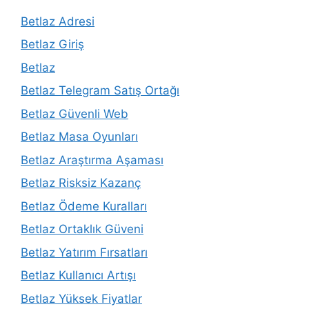
Betlaz Adresi
Betlaz Giriş
Betlaz
Betlaz Telegram Satış Ortağı
Betlaz Güvenli Web
Betlaz Masa Oyunları
Betlaz Araştırma Aşaması
Betlaz Risksiz Kazanç
Betlaz Ödeme Kuralları
Betlaz Ortaklık Güveni
Betlaz Yatırım Fırsatları
Betlaz Kullanıcı Artışı
Betlaz Yüksek Fiyatlar