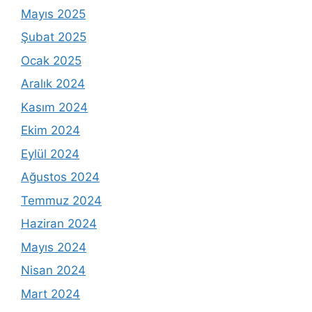
Mayıs 2025
Şubat 2025
Ocak 2025
Aralık 2024
Kasım 2024
Ekim 2024
Eylül 2024
Ağustos 2024
Temmuz 2024
Haziran 2024
Mayıs 2024
Nisan 2024
Mart 2024