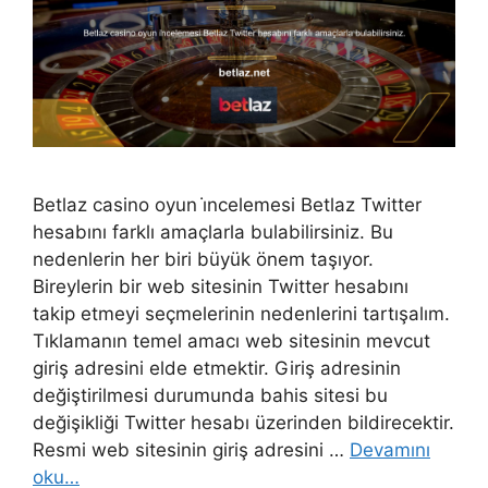
Betlaz casino oyun i̇ncelemesi Betlaz Twitter
hesabını farklı amaçlarla bulabilirsiniz. Bu
nedenlerin her biri büyük önem taşıyor.
Bireylerin bir web sitesinin Twitter hesabını
takip etmeyi seçmelerinin nedenlerini tartışalım.
Tıklamanın temel amacı web sitesinin mevcut
giriş adresini elde etmektir. Giriş adresinin
değiştirilmesi durumunda bahis sitesi bu
değişikliği Twitter hesabı üzerinden bildirecektir.
Resmi web sitesinin giriş adresini …
Devamını
oku…