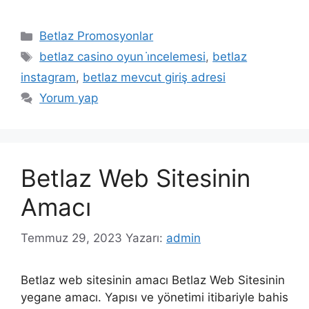
Kategoriler
Betlaz Promosyonlar
Etiketler
betlaz casino oyun i̇ncelemesi
,
betlaz
instagram
,
betlaz mevcut giriş adresi
Yorum yap
Betlaz Web Sitesinin
Amacı
Temmuz 29, 2023
Yazarı:
admin
Betlaz web sitesinin amacı Betlaz Web Sitesinin
yegane amacı. Yapısı ve yönetimi itibariyle bahis