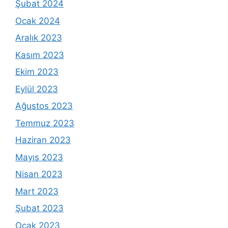
Şubat 2024
Ocak 2024
Aralık 2023
Kasım 2023
Ekim 2023
Eylül 2023
Ağustos 2023
Temmuz 2023
Haziran 2023
Mayıs 2023
Nisan 2023
Mart 2023
Şubat 2023
Ocak 2023