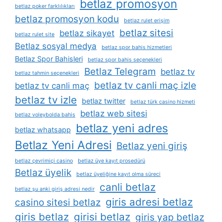
betlaz promosyon
betlaz poker farklılıkları
betlaz promosyon kodu
betlaz rulet erişim
betlaz sitesi
betlaz sikayet
betlaz rulet site
Betlaz sosyal medya
betlaz spor bahis hizmetleri
Betlaz Spor Bahisleri
betlaz spor bahis seçenekleri
Betlaz Telegram
betlaz tv
betlaz tahmin seçenekleri
betlaz tv canli maç izle
betlaz tv canli maç
betlaz tv izle
betlaz twitter
betlaz türk casino hizmeti
betlaz web sitesi
betlaz voleybolda bahis
betlaz yeni adres
betlaz whatsapp
Betlaz Yeni Adresi
Betlaz yeni giriş
betlaz çevrimiçi casino
betlaz üye kayıt prosedürü
Betlaz üyelik
betlaz üyeliğine kayıt olma süreci
canli betlaz
betlaz şu anki giriş adresi nedir
giris adresi betlaz
casino sitesi betlaz
giris betlaz
girisi betlaz
giris yap betlaz