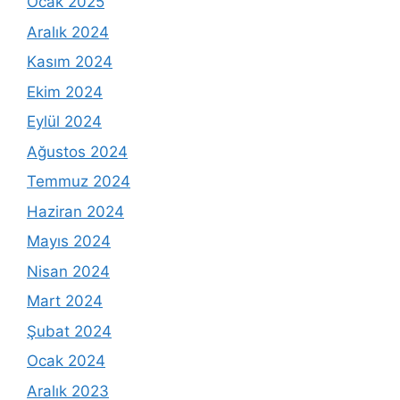
Ocak 2025
Aralık 2024
Kasım 2024
Ekim 2024
Eylül 2024
Ağustos 2024
Temmuz 2024
Haziran 2024
Mayıs 2024
Nisan 2024
Mart 2024
Şubat 2024
Ocak 2024
Aralık 2023