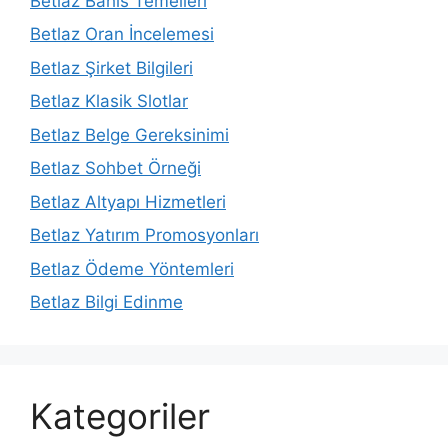
Betlaz Bahis Temelleri
Betlaz Oran İncelemesi
Betlaz Şirket Bilgileri
Betlaz Klasik Slotlar
Betlaz Belge Gereksinimi
Betlaz Sohbet Örneği
Betlaz Altyapı Hizmetleri
Betlaz Yatırım Promosyonları
Betlaz Ödeme Yöntemleri
Betlaz Bilgi Edinme
Kategoriler