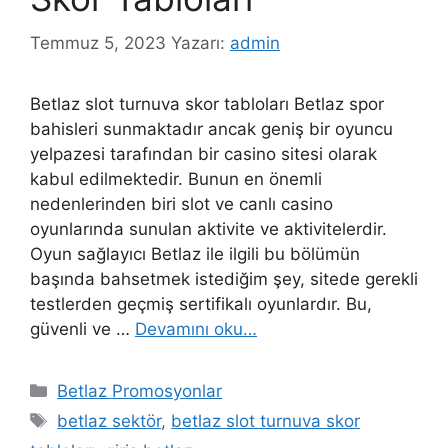
Temmuz 5, 2023
Yazarı:
admin
Betlaz slot turnuva skor tabloları Betlaz spor
bahisleri sunmaktadır ancak geniş bir oyuncu
yelpazesi tarafından bir casino sitesi olarak
kabul edilmektedir. Bunun en önemli
nedenlerinden biri slot ve canlı casino
oyunlarında sunulan aktivite ve aktivitelerdir.
Oyun sağlayıcı Betlaz ile ilgili bu bölümün
başında bahsetmek istediğim şey, sitede gerekli
testlerden geçmiş sertifikalı oyunlardır. Bu,
güvenli ve …
Devamını oku…
Kategoriler
Betlaz Promosyonlar
Etiketler
betlaz sektör
,
betlaz slot turnuva skor