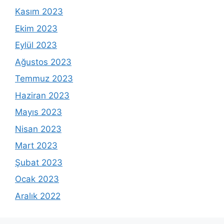
Kasım 2023
Ekim 2023
Eylül 2023
Ağustos 2023
Temmuz 2023
Haziran 2023
Mayıs 2023
Nisan 2023
Mart 2023
Şubat 2023
Ocak 2023
Aralık 2022