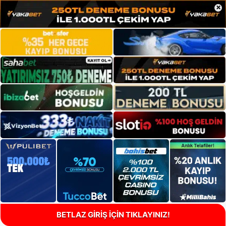
×
BETLAZ GİRİŞ İÇİN TIKLAYINIZ!