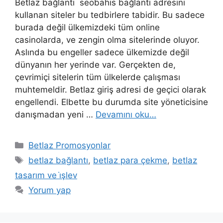
Betlaz bağlantı seobahis bağlantı adresini
kullanan siteler bu tedbirlere tabidir. Bu sadece
burada değil ülkemizdeki tüm online
casinolarda, ve zengin olma sitelerinde oluyor.
Aslında bu engeller sadece ülkemizde değil
dünyanın her yerinde var. Gerçekten de,
çevrimiçi sitelerin tüm ülkelerde çalışması
muhtemeldir. Betlaz giriş adresi de geçici olarak
engellendi. Elbette bu durumda site yöneticisine
danışmadan yeni …
Devamını oku…
Kategoriler
Betlaz Promosyonlar
Etiketler
betlaz bağlantı
,
betlaz para çekme
,
betlaz
tasarım ve i̇şlev
Yorum yap