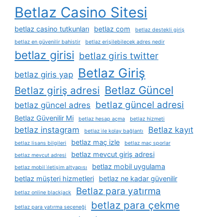
Betlaz Casino Sitesi
betlaz casino tutkunları
betlaz com
betlaz destekli giriş
betlaz en güvenilir bahistir
betlaz erişilebilecek adres nedir
betlaz girisi
betlaz giris twitter
Betlaz Giriş
betlaz giris yap
Betlaz Güncel
Betlaz giriş adresi
betlaz güncel adresi
betlaz güncel adres
Betlaz Güvenilir Mi
betlaz hesap açma
betlaz hizmeti
betlaz instagram
Betlaz kayıt
betlaz i̇le kolay bağlantı
betlaz maç izle
betlaz lisans bilgileri
betlaz maç sporlar
betlaz mevcut giriş adresi
betlaz mevcut adresi
betlaz mobil uygulama
betlaz mobil i̇letişim altyapısı
betlaz müşteri hizmetleri
betlaz ne kadar güvenilir
Betlaz para yatırma
betlaz online blackjack
betlaz para çekme
betlaz para yatırma seçeneği