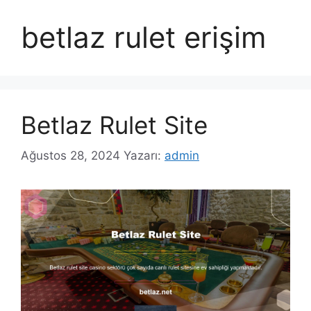
betlaz rulet erişim
Betlaz Rulet Site
Ağustos 28, 2024
Yazarı:
admin