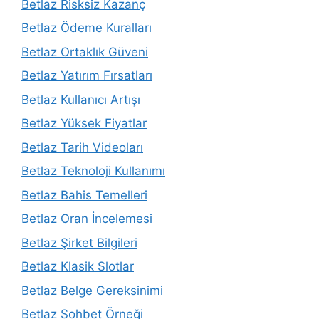
Betlaz Risksiz Kazanç
Betlaz Ödeme Kuralları
Betlaz Ortaklık Güveni
Betlaz Yatırım Fırsatları
Betlaz Kullanıcı Artışı
Betlaz Yüksek Fiyatlar
Betlaz Tarih Videoları
Betlaz Teknoloji Kullanımı
Betlaz Bahis Temelleri
Betlaz Oran İncelemesi
Betlaz Şirket Bilgileri
Betlaz Klasik Slotlar
Betlaz Belge Gereksinimi
Betlaz Sohbet Örneği