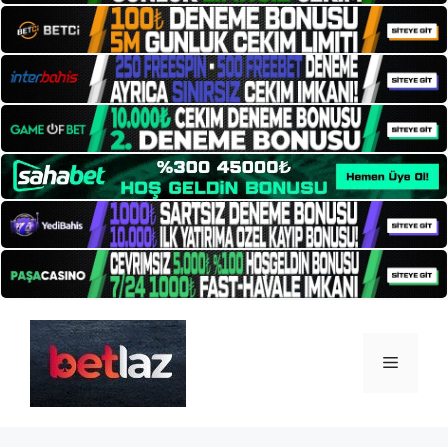
İçeriğe
atla
Menü