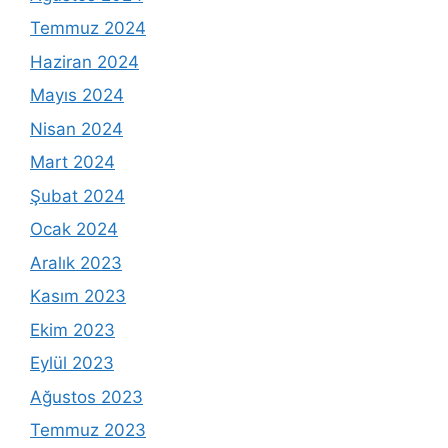
Temmuz 2024
Haziran 2024
Mayıs 2024
Nisan 2024
Mart 2024
Şubat 2024
Ocak 2024
Aralık 2023
Kasım 2023
Ekim 2023
Eylül 2023
Ağustos 2023
Temmuz 2023