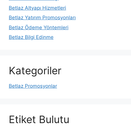
Betlaz Altyapı Hizmetleri
Betlaz Yatırım Promosyonları
Betlaz Ödeme Yöntemleri
Betlaz Bilgi Edinme
Kategoriler
Betlaz Promosyonlar
Etiket Bulutu