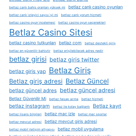
betlaz canlı casino oyunları
betlaz canlı bahis oranları yüksek mi
betlaz canlı i̇zleyici sayısı i̇yi mi
betlaz canlı yorum hizmeti
betlaz casino oyun i̇ncelemesi
betlaz casino oyun seçenekleri
Betlaz Casino Sitesi
betlaz casino tutkunları
betlaz com
betlaz destekli giriş
betlaz en güvenilir bahistir
betlaz erişilebilecek adres nedir
betlaz girisi
betlaz giris twitter
Betlaz Giriş
betlaz giris yap
Betlaz Güncel
Betlaz giriş adresi
betlaz güncel adresi
betlaz güncel adres
Betlaz Güvenilir Mi
betlaz hesap açma
betlaz hizmeti
betlaz instagram
Betlaz kayıt
betlaz i̇le kolay bağlantı
betlaz maç izle
betlaz lisans bilgileri
betlaz maç sporlar
betlaz mevcut giriş adresi
betlaz mevcut adresi
betlaz mobil uygulama
betlaz mobil i̇letişim altyapısı