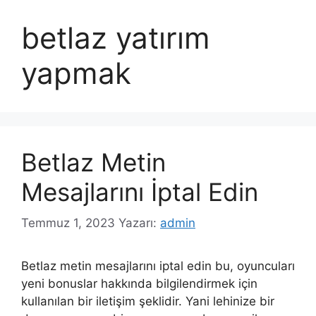
betlaz yatırım
yapmak
Betlaz Metin
Mesajlarını İptal Edin
Temmuz 1, 2023
Yazarı:
admin
Betlaz metin mesajlarını iptal edin bu, oyuncuları
yeni bonuslar hakkında bilgilendirmek için
kullanılan bir iletişim şeklidir. Yani lehinize bir