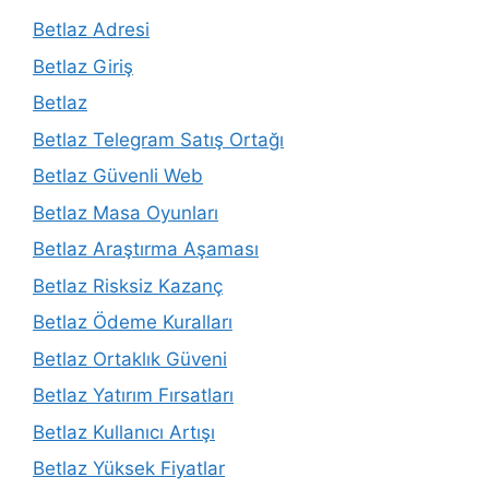
Betlaz Adresi
Betlaz Giriş
Betlaz
Betlaz Telegram Satış Ortağı
Betlaz Güvenli Web
Betlaz Masa Oyunları
Betlaz Araştırma Aşaması
Betlaz Risksiz Kazanç
Betlaz Ödeme Kuralları
Betlaz Ortaklık Güveni
Betlaz Yatırım Fırsatları
Betlaz Kullanıcı Artışı
Betlaz Yüksek Fiyatlar