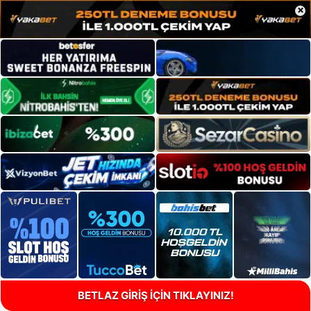
×
BETLAZ GİRİŞ İÇİN TIKLAYINIZ!