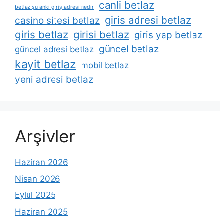
canli betlaz
betlaz şu anki giriş adresi nedir
giris adresi betlaz
casino sitesi betlaz
giris betlaz
girisi betlaz
giris yap betlaz
güncel betlaz
güncel adresi betlaz
kayit betlaz
mobil betlaz
yeni adresi betlaz
Arşivler
Haziran 2026
Nisan 2026
Eylül 2025
Haziran 2025