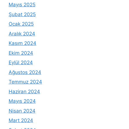
Mayıs 2025
Şubat 2025
Ocak 2025
Aralık 2024
Kasım 2024
Ekim 2024
Eylül 2024
Ağustos 2024
Temmuz 2024
Haziran 2024
Mayıs 2024
Nisan 2024
Mart 2024