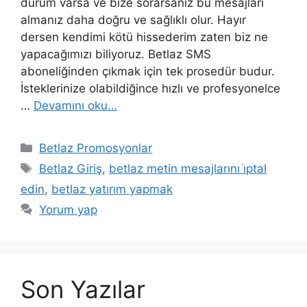
durum varsa ve bize sorarsanız bu mesajları
almanız daha doğru ve sağlıklı olur. Hayır
dersen kendimi kötü hissederim zaten biz ne
yapacağımızı biliyoruz. Betlaz SMS
aboneliğinden çıkmak için tek prosedür budur.
İsteklerinize olabildiğince hızlı ve profesyonelce
…
Devamını oku…
Kategoriler
Betlaz Promosyonlar
Etiketler
Betlaz Giriş
,
betlaz metin mesajlarını i̇ptal
edin
,
betlaz yatırım yapmak
Yorum yap
Son Yazılar