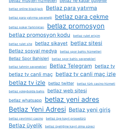
betlaz müşteri hizmetleri
betlaz ne kadar güvenilir
Betlaz para yatırma
betlaz online blackjack
betlaz para çekme
betlaz para yatırma seçeneği
betlaz promosyon
betlaz poker farklılıkları
betlaz promosyon kodu
betlaz rulet erişim
betlaz sitesi
betlaz sikayet
betlaz rulet site
Betlaz sosyal medya
betlaz spor bahis hizmetleri
Betlaz Spor Bahisleri
betlaz spor bahis seçenekleri
Betlaz Telegram
betlaz tv
betlaz tahmin seçenekleri
betlaz tv canli maç izle
betlaz tv canli maç
betlaz tv izle
betlaz twitter
betlaz türk casino hizmeti
betlaz web sitesi
betlaz voleybolda bahis
betlaz yeni adres
betlaz whatsapp
Betlaz Yeni Adresi
Betlaz yeni giriş
betlaz çevrimiçi casino
betlaz üye kayıt prosedürü
Betlaz üyelik
betlaz üyeliğine kayıt olma süreci