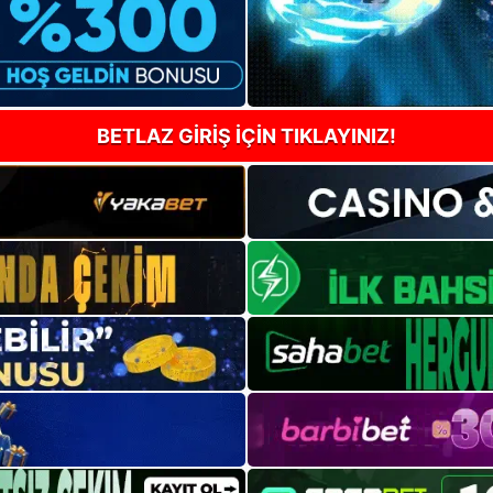
BETLAZ GİRİŞ İÇİN TIKLAYINIZ!