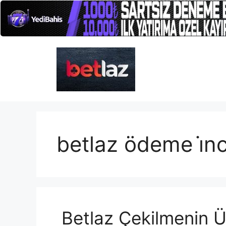
İçeriğe
atla
betlaz ödeme i̇n
Betlaz Çekilmenin Üs