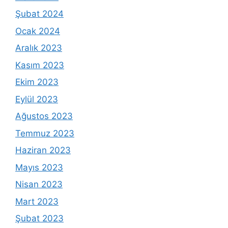
Şubat 2024
Ocak 2024
Aralık 2023
Kasım 2023
Ekim 2023
Eylül 2023
Ağustos 2023
Temmuz 2023
Haziran 2023
Mayıs 2023
Nisan 2023
Mart 2023
Şubat 2023