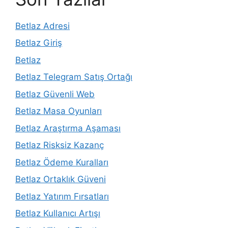
Betlaz Adresi
Betlaz Giriş
Betlaz
Betlaz Telegram Satış Ortağı
Betlaz Güvenli Web
Betlaz Masa Oyunları
Betlaz Araştırma Aşaması
Betlaz Risksiz Kazanç
Betlaz Ödeme Kuralları
Betlaz Ortaklık Güveni
Betlaz Yatırım Fırsatları
Betlaz Kullanıcı Artışı