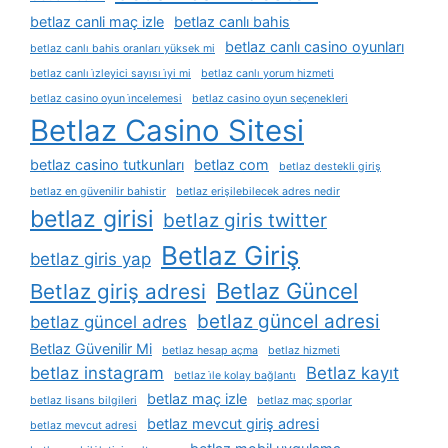
betlaz canli maç izle
betlaz canlı bahis
betlaz canlı casino oyunları
betlaz canlı bahis oranları yüksek mi
betlaz canlı i̇zleyici sayısı i̇yi mi
betlaz canlı yorum hizmeti
betlaz casino oyun i̇ncelemesi
betlaz casino oyun seçenekleri
Betlaz Casino Sitesi
betlaz casino tutkunları
betlaz com
betlaz destekli giriş
betlaz en güvenilir bahistir
betlaz erişilebilecek adres nedir
betlaz girisi
betlaz giris twitter
Betlaz Giriş
betlaz giris yap
Betlaz Güncel
Betlaz giriş adresi
betlaz güncel adresi
betlaz güncel adres
Betlaz Güvenilir Mi
betlaz hesap açma
betlaz hizmeti
betlaz instagram
Betlaz kayıt
betlaz i̇le kolay bağlantı
betlaz maç izle
betlaz lisans bilgileri
betlaz maç sporlar
betlaz mevcut giriş adresi
betlaz mevcut adresi