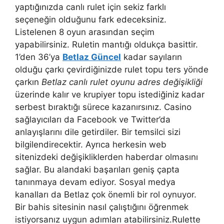
yaptığınızda canlı rulet için sekiz farklı
seçeneğin olduğunu fark edeceksiniz.
Listelenen 8 oyun arasından seçim
yapabilirsiniz. Ruletin mantığı oldukça basittir.
1’den 36’ya
Betlaz Güncel
kadar sayıların
olduğu çarkı çevirdiğinizde rulet topu ters yönde
çarkın
Betlaz canlı rulet oyunu adres değişikliği
üzerinde kalır ve krupiyer topu istediğiniz kadar
serbest bıraktığı sürece kazanırsınız. Casino
sağlayıcıları da Facebook ve Twitter’da
anlayışlarını dile getirdiler. Bir temsilci sizi
bilgilendirecektir. Ayrıca herkesin web
sitenizdeki değişikliklerden haberdar olmasını
sağlar. Bu alandaki başarıları geniş çapta
tanınmaya devam ediyor. Sosyal medya
kanalları da Betlaz çok önemli bir rol oynuyor.
Bir bahis sitesinin nasıl çalıştığını öğrenmek
istiyorsanız uygun adımları atabilirsiniz.Rulette