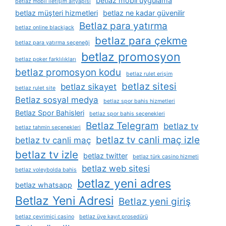
betlaz mobil uygulama
betlaz mobil i̇letişim altyapısı
betlaz müşteri hizmetleri
betlaz ne kadar güvenilir
Betlaz para yatırma
betlaz online blackjack
betlaz para çekme
betlaz para yatırma seçeneği
betlaz promosyon
betlaz poker farklılıkları
betlaz promosyon kodu
betlaz rulet erişim
betlaz sitesi
betlaz sikayet
betlaz rulet site
Betlaz sosyal medya
betlaz spor bahis hizmetleri
Betlaz Spor Bahisleri
betlaz spor bahis seçenekleri
Betlaz Telegram
betlaz tv
betlaz tahmin seçenekleri
betlaz tv canli maç izle
betlaz tv canli maç
betlaz tv izle
betlaz twitter
betlaz türk casino hizmeti
betlaz web sitesi
betlaz voleybolda bahis
betlaz yeni adres
betlaz whatsapp
Betlaz Yeni Adresi
Betlaz yeni giriş
betlaz çevrimiçi casino
betlaz üye kayıt prosedürü