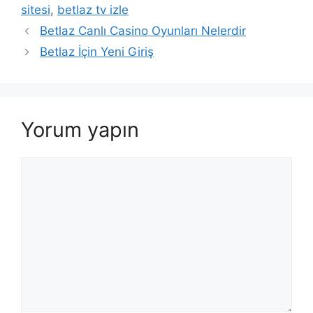
sitesi
,
betlaz tv izle
Betlaz Canlı Casino Oyunları Nelerdir
Betlaz İçin Yeni Giriş
Yorum yapın
Yorum