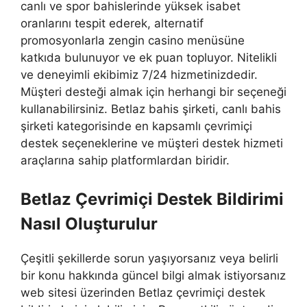
canlı ve spor bahislerinde yüksek isabet
oranlarını tespit ederek, alternatif
promosyonlarla zengin casino menüsüne
katkıda bulunuyor ve ek puan topluyor. Nitelikli
ve deneyimli ekibimiz 7/24 hizmetinizdedir.
Müşteri desteği almak için herhangi bir seçeneği
kullanabilirsiniz. Betlaz bahis şirketi, canlı bahis
şirketi kategorisinde en kapsamlı çevrimiçi
destek seçeneklerine ve müşteri destek hizmeti
araçlarına sahip platformlardan biridir.
Betlaz Çevrimiçi Destek Bildirimi
Nasıl Oluşturulur
Çeşitli şekillerde sorun yaşıyorsanız veya belirli
bir konu hakkında güncel bilgi almak istiyorsanız
web sitesi üzerinden Betlaz çevrimiçi destek