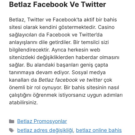
Betlaz Facebook Ve Twitter
Betlaz, Twitter ve Facebook’ta aktif bir bahis
sitesi olarak kendini göstermektedir. Casino
sağlayıcıları da Facebook ve Twitter’da
anlayışlarını dile getirdiler. Bir temsilci sizi
bilgilendirecektir. Ayrıca herkesin web
sitenizdeki değişikliklerden haberdar olmasını
sağlar. Bu alandaki başarıları geniş çapta
tanınmaya devam ediyor. Sosyal medya
kanalları da
Betlaz facebook ve twitter
çok
önemli bir rol oynuyor. Bir bahis sitesinin nasıl
çalıştığını öğrenmek istiyorsanız uygun adımları
atabilirsiniz.
Kategoriler
Betlaz Promosyonlar
Etiketler
betlaz adres değişikliği
,
betlaz online bahis