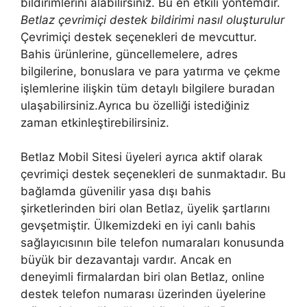
bildirimlerini alabilirsiniz. Bu en etkili yöntemdir.
Betlaz çevrimiçi destek bildirimi nasıl oluşturulur
Çevrimiçi destek seçenekleri de mevcuttur.
Bahis ürünlerine, güncellemelere, adres
bilgilerine, bonuslara ve para yatırma ve çekme
işlemlerine ilişkin tüm detaylı bilgilere buradan
ulaşabilirsiniz.Ayrıca bu özelliği istediğiniz
zaman etkinleştirebilirsiniz.
Betlaz Mobil Sitesi üyeleri ayrıca aktif olarak
çevrimiçi destek seçenekleri de sunmaktadır. Bu
bağlamda güvenilir yasa dışı bahis
şirketlerinden biri olan Betlaz, üyelik şartlarını
gevşetmiştir. Ülkemizdeki en iyi canlı bahis
sağlayıcısının bile telefon numaraları konusunda
büyük bir dezavantajı vardır. Ancak en
deneyimli firmalardan biri olan Betlaz, online
destek telefon numarası üzerinden üyelerine