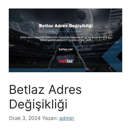
Betlaz Adres
Değişikliği
Ocak 3, 2024
Yazarı:
admin