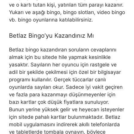
ve o kartı tutan kişi, yatırılan tüm parayı kazanır.
Yukarı ve aşağı bingo, bingo slotları, video bingo
vb. bingo oyunlarına katılabilirsiniz.
Betlaz Bingo’yu Kazandınız Mı
Betlaz bingo kazandıran soruların cevaplarını
almak için bu sitede hile yapmak kesinlikle
yasaktır. Sayıların her oyuncu için rastgele ve
adil bir şekilde çekilmesi için özel bir bilgisayar
programı kullanılır. Gerçek tüccarlar canlı
oyunlarda sayıları okur. Sadece iyi vakit geçiren
ve fazla para kazanmayı düşünmeyenler için
bazı kartlar çok düşük fiyatlara sunuluyor.
Bunun yerine yüksek gelir ve heyecan isteyenler
için sitede pahalı kartlar bulunmaktadır. Betlaz
mobil uygulamasını indirerek akıllı telefonlarda
ve tabletlerde tombala oynayın, böylece