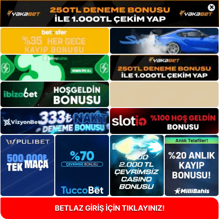
×
BETLAZ GİRİŞ İÇİN TIKLAYINIZ!