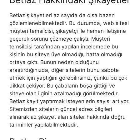
Betlaz şikayetleri az sayıda da olsa bazen
gözlemlenebilmektedir. Bu durumda, web sitesi
müşteri temsilcisi, şikayetçi ile hemen iletişime
geçerek sorunu çözmeye çalıştı. Müşteri
temsilcisi tarafından yapılan incelemede bu
kişinin bu siteye üye olmadığı, hatta olmadığı
ortaya çıktı. Bunun neden olduğunu
araştırdığınızda, diğer sitelerin bunu sabote
etmek için yaptığını görebilirsiniz, çünkü bu çok
dikkat çekiyor. Bu çabaların boşa gittiği ve
siteye olan ilginin azalmadığı görülmektedir.
Betlaz kayıt yaptırmak isteyenlerin sayısı artıyor.
Sitemizden sitelerin güncel adres bilgileri
alınarak az şikayet alan siteler hakkında doğru
tahminler yapılabilmektedir.