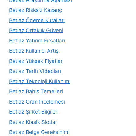
Betlaz Risksiz Kazanç
Betlaz Ödeme Kuralları
Betlaz Ortaklık Güveni
Betlaz Yatırım Fırsatları
Betlaz Kullanıcı Artışı
Betlaz Yüksek Fiyatlar
Betlaz Tarih Videoları
Betlaz Teknoloji Kullanımı
Betlaz Bahis Temelleri
Betlaz Oran İncelemesi
Betlaz Şirket Bilgileri
Betlaz Klasik Slotlar
Betlaz Belge Gereksinimi