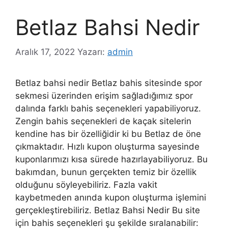
Betlaz Bahsi Nedir
Aralık 17, 2022
Yazarı:
admin
Betlaz bahsi nedir Betlaz bahis sitesinde spor
sekmesi üzerinden erişim sağladığımız spor
dalında farklı bahis seçenekleri yapabiliyoruz.
Zengin bahis seçenekleri de kaçak sitelerin
kendine has bir özelliğidir ki bu Betlaz de öne
çıkmaktadır. Hızlı kupon oluşturma sayesinde
kuponlarımızı kısa sürede hazırlayabiliyoruz. Bu
bakımdan, bunun gerçekten temiz bir özellik
olduğunu söyleyebiliriz. Fazla vakit
kaybetmeden anında kupon oluşturma işlemini
gerçekleştirebiliriz. Betlaz Bahsi Nedir Bu site
için bahis seçenekleri şu şekilde sıralanabilir: