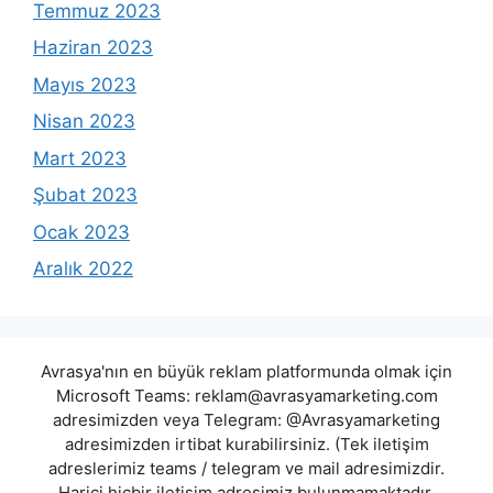
Temmuz 2023
Haziran 2023
Mayıs 2023
Nisan 2023
Mart 2023
Şubat 2023
Ocak 2023
Aralık 2022
Avrasya'nın en büyük reklam platformunda olmak için
Microsoft Teams:
reklam@avrasyamarketing.com
adresimizden veya Telegram: @Avrasyamarketing
adresimizden irtibat kurabilirsiniz. (Tek iletişim
adreslerimiz teams / telegram ve mail adresimizdir.
Harici hiçbir iletişim adresimiz bulunmamaktadır.