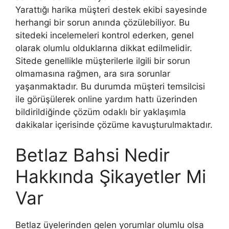
Yarattığı harika müşteri destek ekibi sayesinde
herhangi bir sorun anında çözülebiliyor. Bu
sitedeki incelemeleri kontrol ederken, genel
olarak olumlu olduklarına dikkat edilmelidir.
Sitede genellikle müşterilerle ilgili bir sorun
olmamasına rağmen, ara sıra sorunlar
yaşanmaktadır. Bu durumda müşteri temsilcisi
ile görüşülerek online yardım hattı üzerinden
bildirildiğinde çözüm odaklı bir yaklaşımla
dakikalar içerisinde çözüme kavuşturulmaktadır.
Betlaz Bahsi Nedir
Hakkında Şikayetler Mi
Var
Betlaz üyelerinden gelen yorumlar olumlu olsa