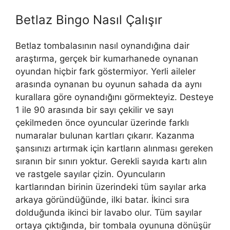
Betlaz Bingo Nasıl Çalışır
Betlaz tombalasının nasıl oynandığına dair
araştırma, gerçek bir kumarhanede oynanan
oyundan hiçbir fark göstermiyor. Yerli aileler
arasında oynanan bu oyunun sahada da aynı
kurallara göre oynandığını görmekteyiz. Desteye
1 ile 90 arasında bir sayı çekilir ve sayı
çekilmeden önce oyuncular üzerinde farklı
numaralar bulunan kartları çıkarır. Kazanma
şansınızı artırmak için kartların alınması gereken
sıranın bir sınırı yoktur. Gerekli sayıda kartı alın
ve rastgele sayılar çizin. Oyuncuların
kartlarından birinin üzerindeki tüm sayılar arka
arkaya göründüğünde, ilki batar. İkinci sıra
dolduğunda ikinci bir lavabo olur. Tüm sayılar
ortaya çıktığında, bir tombala oyununa dönüşür