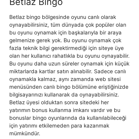
Betlaz Bingo
Betlaz bingo bölgesinde oyunu canlı olarak
oynayabilirsiniz, tüm dünyada çok popüler olan
bu oyunu oynamak için başkalarıyla bir araya
gelmenize gerek yok. Bu oyunu oynamak çok
fazla teknik bilgi gerektirmediği için siteye üye
olan her kullanıcı rahatlıkla bu oyunu oynayabilir.
Bu oyunu daha uzun süreler oynamak için küçük
miktarlarda kartlar satın alınabilir. Sadece canlı
oynamakla kalmaz, aynı zamanda web sitesi
menüsünden canlı bingo bölümüne eriştiğinizde
bilgisayarınızı kullanarak da oynayabilirsiniz.
Betlaz üyesi olduktan sonra sitedeki her
yatırımın bonus kullanma imkanı vardır ve bu
bonuslar bingo oyunlarında da kullanılabileceği
için yatırımı etkilemeden para kazanmak
mümkündür.