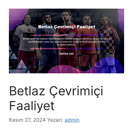
Betlaz Çevrimiçi
Faaliyet
Kasım 27, 2024
Yazarı:
admin