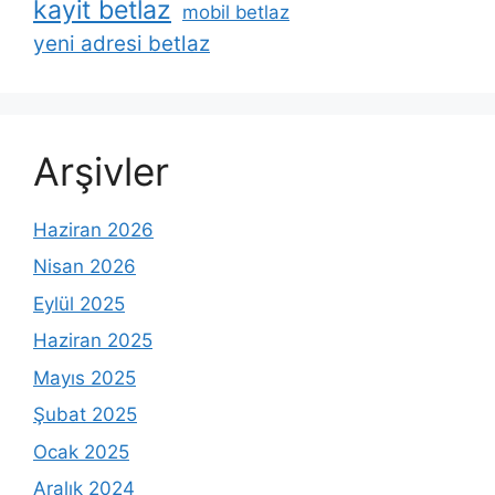
kayit betlaz
mobil betlaz
yeni adresi betlaz
Arşivler
Haziran 2026
Nisan 2026
Eylül 2025
Haziran 2025
Mayıs 2025
Şubat 2025
Ocak 2025
Aralık 2024