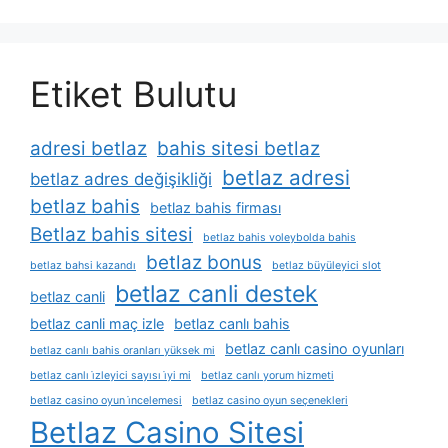
Etiket Bulutu
adresi betlaz
bahis sitesi betlaz
betlaz adresi
betlaz adres değişikliği
betlaz bahis
betlaz bahis firması
Betlaz bahis sitesi
betlaz bahis voleybolda bahis
betlaz bonus
betlaz bahsi kazandı
betlaz büyüleyici slot
betlaz canli destek
betlaz canli
betlaz canli maç izle
betlaz canlı bahis
betlaz canlı casino oyunları
betlaz canlı bahis oranları yüksek mi
betlaz canlı i̇zleyici sayısı i̇yi mi
betlaz canlı yorum hizmeti
betlaz casino oyun i̇ncelemesi
betlaz casino oyun seçenekleri
Betlaz Casino Sitesi