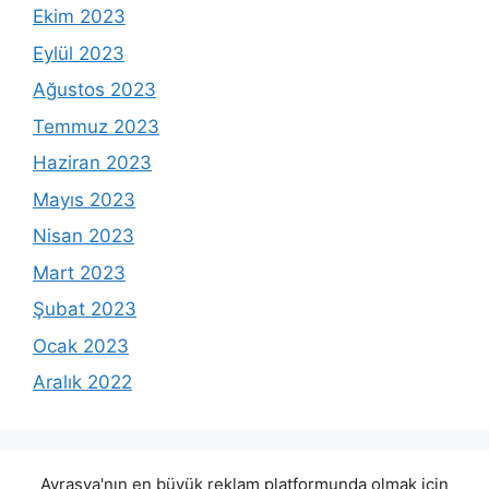
Ekim 2023
Eylül 2023
Ağustos 2023
Temmuz 2023
Haziran 2023
Mayıs 2023
Nisan 2023
Mart 2023
Şubat 2023
Ocak 2023
Aralık 2022
Avrasya'nın en büyük reklam platformunda olmak için