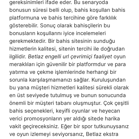
gereksinimleri ifade eder. Bu senaryoda
bonusun süresi belli olup, bahis koşulları bahis
platformuna ve bahis tercihine göre farklılık
gösterebilir. Sonuç olarak bahisçilerin bu
bonusların koşullarını iyice incelemeleri
gerekmektedir. Bir bahis sitesinin sunduğu
hizmetlerin kalitesi, sitenin tercihi ile doğrudan
ilgilidir.
Betlaz engelli url çevrimiçi faaliyet
oyun
meraklıları için güvenilir bir platformdur ve para
yatırma ve çekme işlemlerinde herhangi bir
sorunla karşılaşmamanızı sağlar. Kuruluşundan
bu yana müşteri hizmetleri kalitesi sürekli olarak
en üst seviyede tutulmuş ve bunun sonucunda
önemli bir müşteri tabanı oluşmuştur. Çok çeşitli
bahis seçenekleri, keyifli oyunlar ve heyecan
verici promosyonların yer aldığı sitede harika
vakit geçireceksiniz. Eğer bir spor tutkunuysanız
ve oyun izlemeyi seviyorsanız, Betlaz ekstra