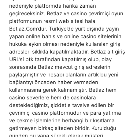
nedeniyle platformda harika zaman
geçireceksiniz. Betlaz ve casino çevrimiçi oyun
platformunun resmi web sitesi hala
Betlaz.Com’dur. Türkiye’de yurt dışında yayın
yapan online bahis ve online casino sitelerinin
hukuka aykırı olması nedeniyle kullanılan giriş
adresleri sıklıkla kapatılmaktadır. Betlaz ait giriş
URL’si btk tarafından kapatılmış olup, olay
sonrasında Betlaz mevcut giriş adreslerini
paylaşmıştır ve hesabı olanların artık bu yeni
bağlantıyı önceden haber vermeden
kullanmasına gerek kalmamıştır. Betlaz hem
casino severlere hem de casinolara
desteklediğimiz, şiddetle tavsiye edilen bir
çevrimiçi casino platformudur ve para yatırma
ve çekme işlemlerine herhangi bir kısıtlama
getirmeyen birkaç siteden biridir. Kurulduğu
günden bu yana sürekli olarak müşteri