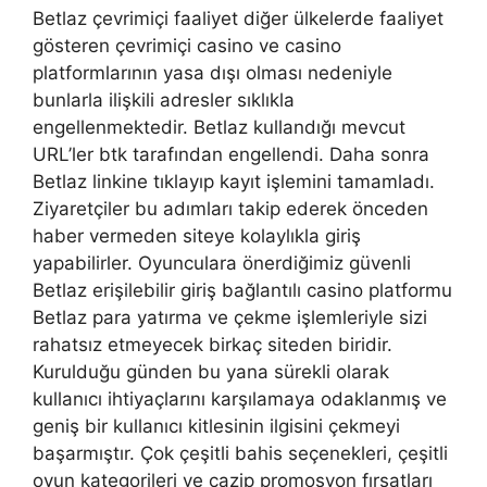
Betlaz çevrimiçi faaliyet diğer ülkelerde faaliyet
gösteren çevrimiçi casino ve casino
platformlarının yasa dışı olması nedeniyle
bunlarla ilişkili adresler sıklıkla
engellenmektedir. Betlaz kullandığı mevcut
URL’ler btk tarafından engellendi. Daha sonra
Betlaz linkine tıklayıp kayıt işlemini tamamladı.
Ziyaretçiler bu adımları takip ederek önceden
haber vermeden siteye kolaylıkla giriş
yapabilirler. Oyunculara önerdiğimiz güvenli
Betlaz erişilebilir giriş bağlantılı casino platformu
Betlaz para yatırma ve çekme işlemleriyle sizi
rahatsız etmeyecek birkaç siteden biridir.
Kurulduğu günden bu yana sürekli olarak
kullanıcı ihtiyaçlarını karşılamaya odaklanmış ve
geniş bir kullanıcı kitlesinin ilgisini çekmeyi
başarmıştır. Çok çeşitli bahis seçenekleri, çeşitli
oyun kategorileri ve cazip promosyon fırsatları