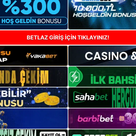
BETLAZ GİRİŞ İÇİN TIKLAYINIZ!