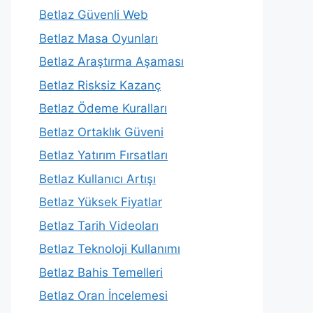
Betlaz Güvenli Web
Betlaz Masa Oyunları
Betlaz Araştırma Aşaması
Betlaz Risksiz Kazanç
Betlaz Ödeme Kuralları
Betlaz Ortaklık Güveni
Betlaz Yatırım Fırsatları
Betlaz Kullanıcı Artışı
Betlaz Yüksek Fiyatlar
Betlaz Tarih Videoları
Betlaz Teknoloji Kullanımı
Betlaz Bahis Temelleri
Betlaz Oran İncelemesi