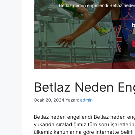
Betlaz Neden Eng
Ocak 20, 2024
Yazarı:
admin
Betlaz neden engellendi Betlaz neden en
yukarıda sıraladığımız tüm soru işaretleri
ülkemiz kanunlarına göre internette belirli 