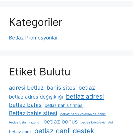
Kategoriler
Betlaz Promosyonlar
Etiket Bulutu
adresi betlaz
bahis sitesi betlaz
betlaz adresi
betlaz adres değişikliği
betlaz bahis
betlaz bahis firması
Betlaz bahis sitesi
betlaz bahis voleybolda bahis
betlaz bonus
betlaz bahsi kazandı
betlaz büyüleyici slot
betlaz canli destek
betlaz canli