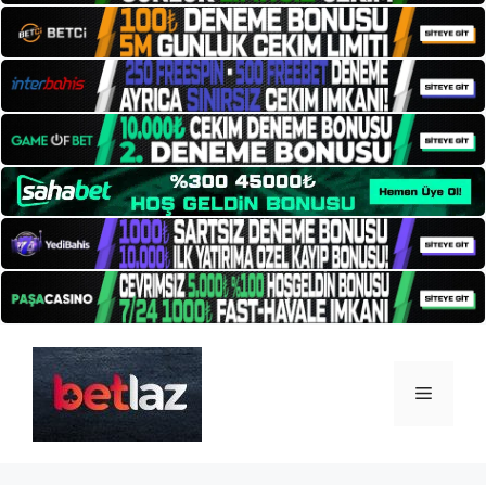
İçeriğe
atla
Menü