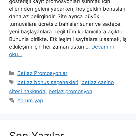
gösterişli kayıt promosyonları sunmak için
ellerinden geleni yaparken, hoş geldin bonusları
daha az belirgindir. Site ayrıca büyük
turnuvalara ücretsiz bahisler sunar ve sadece
yeni başlayanlara değil tüm kullanıcılara açıktır.
Bununla birlikte. Etkileşimli sayfalara ulaşmak, iş
etkileşimi için her zaman üstün …
Devamını
oku…
Kategoriler
Betlaz Promosyonlar
Etiketler
betlaz bonus seçenekleri
,
betlaz casino
sitesi hakkında
,
betlaz promosyon
Yorum yap
Son Yazılar