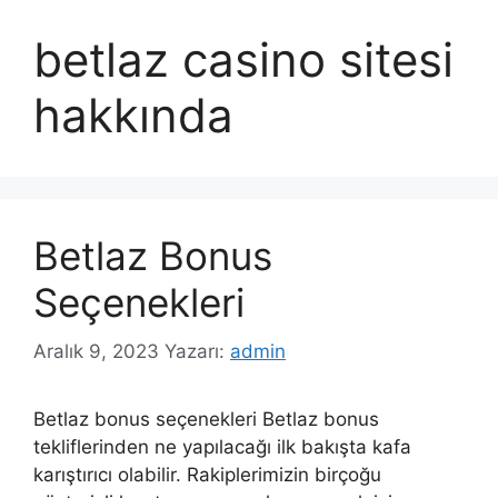
betlaz casino sitesi
hakkında
Betlaz Bonus
Seçenekleri
Aralık 9, 2023
Yazarı:
admin
Betlaz bonus seçenekleri Betlaz bonus
tekliflerinden ne yapılacağı ilk bakışta kafa
karıştırıcı olabilir. Rakiplerimizin birçoğu