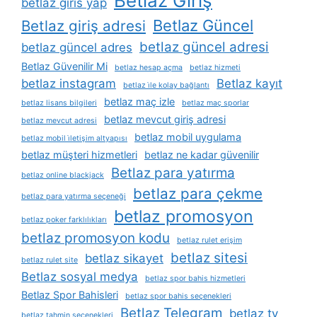
Betlaz Giriş
betlaz giris yap
Betlaz Güncel
Betlaz giriş adresi
betlaz güncel adresi
betlaz güncel adres
Betlaz Güvenilir Mi
betlaz hesap açma
betlaz hizmeti
betlaz instagram
Betlaz kayıt
betlaz i̇le kolay bağlantı
betlaz maç izle
betlaz lisans bilgileri
betlaz maç sporlar
betlaz mevcut giriş adresi
betlaz mevcut adresi
betlaz mobil uygulama
betlaz mobil i̇letişim altyapısı
betlaz müşteri hizmetleri
betlaz ne kadar güvenilir
Betlaz para yatırma
betlaz online blackjack
betlaz para çekme
betlaz para yatırma seçeneği
betlaz promosyon
betlaz poker farklılıkları
betlaz promosyon kodu
betlaz rulet erişim
betlaz sitesi
betlaz sikayet
betlaz rulet site
Betlaz sosyal medya
betlaz spor bahis hizmetleri
Betlaz Spor Bahisleri
betlaz spor bahis seçenekleri
Betlaz Telegram
betlaz tv
betlaz tahmin seçenekleri