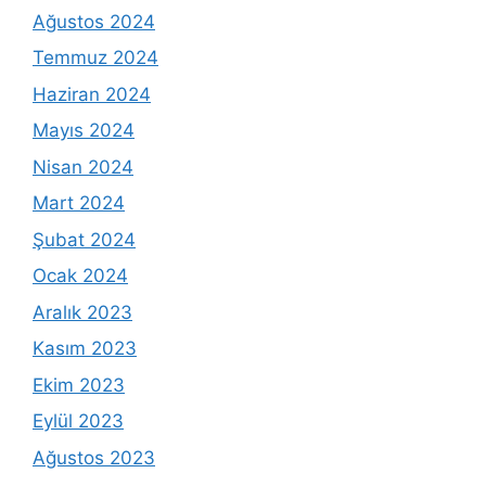
Ağustos 2024
Temmuz 2024
Haziran 2024
Mayıs 2024
Nisan 2024
Mart 2024
Şubat 2024
Ocak 2024
Aralık 2023
Kasım 2023
Ekim 2023
Eylül 2023
Ağustos 2023