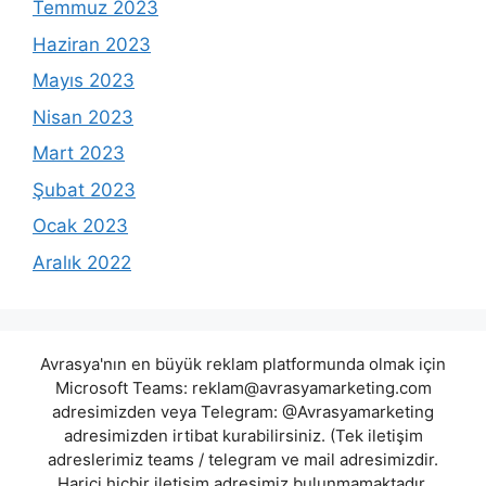
Temmuz 2023
Haziran 2023
Mayıs 2023
Nisan 2023
Mart 2023
Şubat 2023
Ocak 2023
Aralık 2022
Avrasya'nın en büyük reklam platformunda olmak için
Microsoft Teams:
reklam@avrasyamarketing.com
adresimizden veya Telegram: @Avrasyamarketing
adresimizden irtibat kurabilirsiniz. (Tek iletişim
adreslerimiz teams / telegram ve mail adresimizdir.
Harici hiçbir iletişim adresimiz bulunmamaktadır.