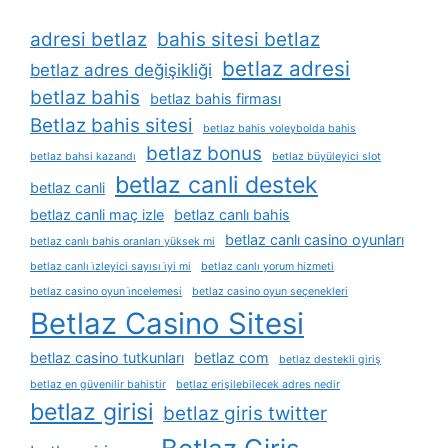
adresi betlaz
bahis sitesi betlaz
betlaz adresi
betlaz adres değişikliği
betlaz bahis
betlaz bahis firması
Betlaz bahis sitesi
betlaz bahis voleybolda bahis
betlaz bonus
betlaz bahsi kazandı
betlaz büyüleyici slot
betlaz canli destek
betlaz canli
betlaz canli maç izle
betlaz canlı bahis
betlaz canlı casino oyunları
betlaz canlı bahis oranları yüksek mi
betlaz canlı i̇zleyici sayısı i̇yi mi
betlaz canlı yorum hizmeti
betlaz casino oyun i̇ncelemesi
betlaz casino oyun seçenekleri
Betlaz Casino Sitesi
betlaz casino tutkunları
betlaz com
betlaz destekli giriş
betlaz en güvenilir bahistir
betlaz erişilebilecek adres nedir
betlaz girisi
betlaz giris twitter