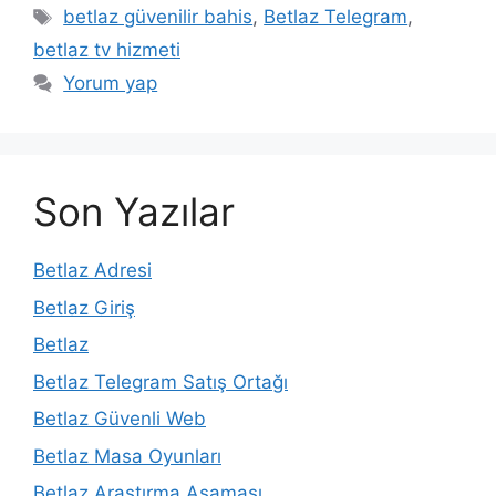
Etiketler
betlaz güvenilir bahis
,
Betlaz Telegram
,
betlaz tv hizmeti
Yorum yap
Son Yazılar
Betlaz Adresi
Betlaz Giriş
Betlaz
Betlaz Telegram Satış Ortağı
Betlaz Güvenli Web
Betlaz Masa Oyunları
Betlaz Araştırma Aşaması