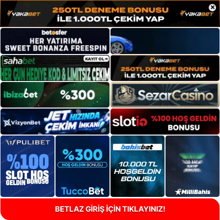
×
BETLAZ GİRİŞ İÇİN TIKLAYINIZ!