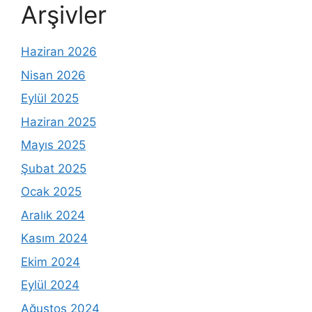
Arşivler
Haziran 2026
Nisan 2026
Eylül 2025
Haziran 2025
Mayıs 2025
Şubat 2025
Ocak 2025
Aralık 2024
Kasım 2024
Ekim 2024
Eylül 2024
Ağustos 2024