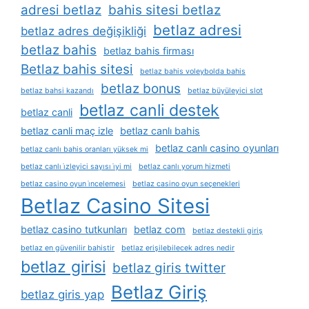
adresi betlaz
bahis sitesi betlaz
betlaz adresi
betlaz adres değişikliği
betlaz bahis
betlaz bahis firması
Betlaz bahis sitesi
betlaz bahis voleybolda bahis
betlaz bonus
betlaz bahsi kazandı
betlaz büyüleyici slot
betlaz canli destek
betlaz canli
betlaz canli maç izle
betlaz canlı bahis
betlaz canlı casino oyunları
betlaz canlı bahis oranları yüksek mi
betlaz canlı i̇zleyici sayısı i̇yi mi
betlaz canlı yorum hizmeti
betlaz casino oyun i̇ncelemesi
betlaz casino oyun seçenekleri
Betlaz Casino Sitesi
betlaz casino tutkunları
betlaz com
betlaz destekli giriş
betlaz en güvenilir bahistir
betlaz erişilebilecek adres nedir
betlaz girisi
betlaz giris twitter
Betlaz Giriş
betlaz giris yap