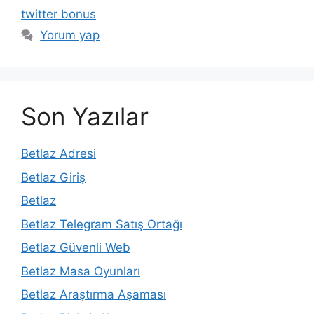
twitter bonus
Yorum yap
Son Yazılar
Betlaz Adresi
Betlaz Giriş
Betlaz
Betlaz Telegram Satış Ortağı
Betlaz Güvenli Web
Betlaz Masa Oyunları
Betlaz Araştırma Aşaması