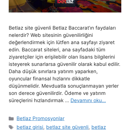
Betlaz site güvenli Betlaz Baccarat’ın faydaları
nelerdir? Web sitesinin güvenilirliğini
değerlendirmek için lütfen ana sayfayı ziyaret
edin. Baccarat siteleri, ana sayfadaki tüm
ziyaretçiler için erişilebilir olan lisans bilgilerini
isteyerek sunarlarsa güvenilir olarak kabul edilir.
Daha düşük sınırlara yatırım yaparken,
oyuncular finansal hızlarını dikkatle
düşünmelidir. Mevduatla sonuçlanmayan yerler
son derece güvenilirdir. Ödeme ve yatırım
süreçlerini hızlandırmak …
Devamını oku…
Kategoriler
Betlaz Promosyonlar
Etiketler
betlaz girisi
,
betlaz site güvenli
,
betlaz