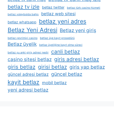
betlaz tv izle
betlaz twitter
betlaz türk casino hizmeti
betlaz web sitesi
betlaz voleybolda bahis
betlaz yeni adres
betlaz whatsapp
Betlaz Yeni Adresi
Betlaz yeni giriş
betlaz çevrimiçi casino
betlaz üye kayıt prosedürü
Betlaz üyelik
betlaz üyeliğine kayıt olma süreci
canli betlaz
betlaz şu anki giriş adresi nedir
giris adresi betlaz
casino sitesi betlaz
giris betlaz
girisi betlaz
giris yap betlaz
güncel betlaz
güncel adresi betlaz
kayit betlaz
mobil betlaz
yeni adresi betlaz