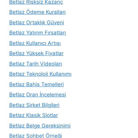
Betlaz Risksiz Kazanç
Betlaz Ödeme Kuralları
Betlaz Ortaklık Güveni
Betlaz Yatırım Fırsatları
Betlaz Kullanıcı Artışı
Betlaz Yüksek Fiyatlar
Betlaz Tarih Videoları
Betlaz Teknoloji Kullanımı
Betlaz Bahis Temelleri
Betlaz Oran İncelemesi
Betlaz Şirket Bilgileri
Betlaz Klasik Slotlar
Betlaz Belge Gereksinimi
Betlaz Sohbet Örneği